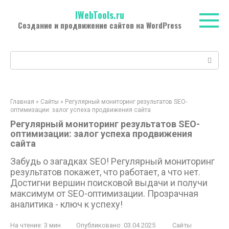
Перейти
IWebTools.ru
к
Создание и продвижение сайтов на WordPress
контенту
Поиск:
Главная
»
Сайты
»
Регулярный мониторинг результатов SEO-
оптимизации: залог успеха продвижения сайта
Регулярный мониторинг результатов SEO-
оптимизации: залог успеха продвижения
сайта
Забудь о загадках SEO! Регулярный мониторинг
результатов покажет, что работает, а что нет.
Достигни вершин поисковой выдачи и получи
максимум от SEO-оптимизации. Прозрачная
аналитика - ключ к успеху!
На чтение:
3 мин
Опубликовано:
03.04.2025
Сайты