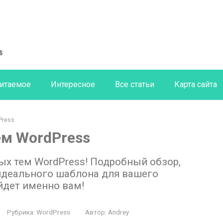
s
итаемое
Интересное
Все статьи
Карта сайта
Press
ем WordPress
ых тем WordPress! Подробный обзор,
идеального шаблона для вашего
ойдет именно вам!
Рубрика:
WordPress
Автор:
Andrey