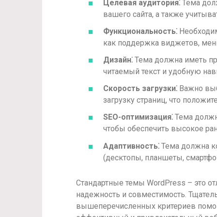
Целевая аудитория⁚
Тема дол
вашего сайта, а также учитыв
Функциональность⁚
Необходим
как поддержка виджетов, мен
Дизайн⁚
Тема должна иметь пр
читаемый текст и удобную нав
Скорость загрузки⁚
Важно выб
загрузку страниц, что положит
SEO-оптимизация⁚
Тема должн
чтобы обеспечить высокое ра
Адаптивность⁚
Тема должна ко
(десктопы, планшеты, смартфо
Стандартные темы WordPress – это отл
надежность и совместимость. Тщател
вышеперечисленных критериев помог