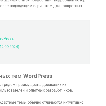
s. Данная статья предоставит подробный обзор
иболее подходящим вариантом для конкретных
rdPress
12.09.2024)
ных тем WordPress
т рядом преимуществ, делающих их
ользователей и опытных разработчиков⁚
ндартные темы обычно отличаются интуитивно