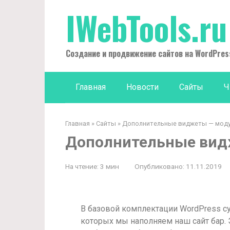
Перейти
IWebTools.ru
к
контенту
Создание и продвижение сайтов на WordPres
Главная
Новости
Сайты
Ч
Главная
»
Сайты
»
Дополнительные виджеты — моду
Дополнительные вид
На чтение:
3 мин
Опубликовано:
11.11.2019
В базовой комплектации WordPress с
которых мы наполняем наш сайт бар. 