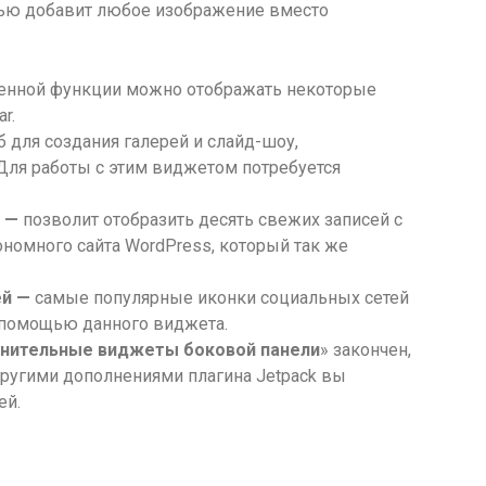
тью добавит любое изображение вместо
енной функции можно отображать некоторые
r.
 для создания галерей и слайд-шоу,
Для работы с этим виджетом потребуется
 —
позволит отобразить десять свежих записей с
ономного сайта WordPress, который так же
ей —
самые популярные иконки социальных сетей
с помощью данного виджета.
нительные виджеты боковой панели
» закончен,
другими дополнениями плагина Jetpack вы
ей.