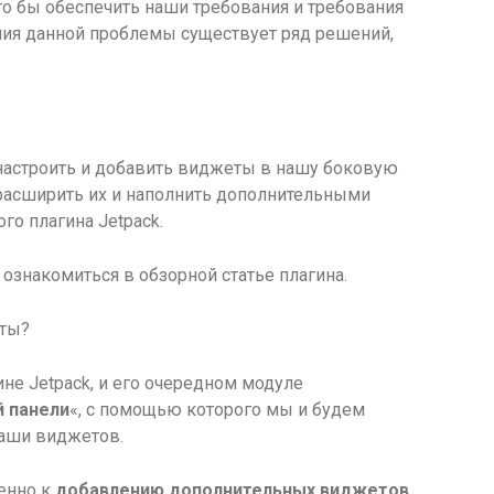
то бы обеспечить наши требования и требования
ния
данной проблемы существует ряд решений,
настроить и добавить виджеты в нашу боковую
 расширить их и наполнить дополнительными
о плагина Jetpack.
ознакомиться в обзорной статье плагина.
еты?
ине Jetpack, и его очередном модуле
 панели
«, с помощью которого мы и будем
наши виджетов.
венно к
добавлению дополнительных виджетов