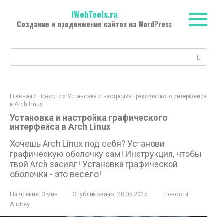
Перейти
IWebTools.ru
к
Создание и продвижение сайтов на WordPress
контенту
Поиск:
Главная
»
Новости
»
Установка и настройка графического интерфейса
в Arch Linux
Установка и настройка графического
интерфейса в Arch Linux
Хочешь Arch Linux под себя? Установи
графическую оболочку сам! Инструкция, чтобы
твой Arch засиял! Установка графической
оболочки - это весело!
На чтение:
3 мин
Опубликовано:
28.05.2025
Новости
Andrey