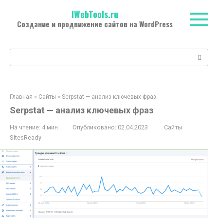
Перейти
IWebTools.ru
к
Создание и продвижение сайтов на WordPress
контенту
Поиск:
Главная
»
Сайты
»
Serpstat — анализ ключевых фраз
Serpstat — анализ ключевых фраз
На чтение:
4 мин
Опубликовано:
02.04.2023
Сайты
SitesReady