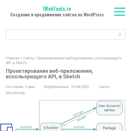
Перейти
IWebTools.ru
к
Создание и продвижение сайтов на WordPress
контенту
Поиск:
Главная
»
Сайты
»
Проектирование веб-приложения, использующего
API, в Sketch
Проектирование веб-приложения,
использующего API, в Sketch
На чтение:
3 мин
Опубликовано:
10.08.2020
Сайты
SitesReady