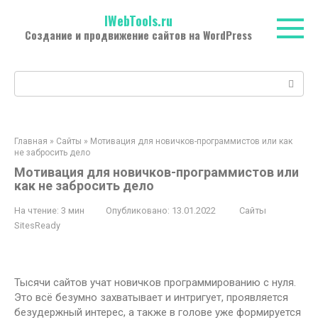
Перейти
IWebTools.ru
к
Создание и продвижение сайтов на WordPress
контенту
Поиск:
Главная
»
Сайты
»
Мотивация для новичков-программистов или как
не забросить дело
Мотивация для новичков-программистов или
как не забросить дело
На чтение:
3 мин
Опубликовано:
13.01.2022
Сайты
SitesReady
Тысячи сайтов учат новичков программированию с нуля.
Это всё безумно захватывает и интригует, проявляется
безудержный интерес, а также в голове уже формируется