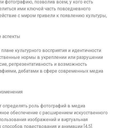
 фотографию, позволив всем, у кого есть
делиться ими ключой часть повседневного
ействие с миром привели к появлению культуры,
е аспекты
плане культурного восприятия и идентичности
щественные нормы в укреплении или разрушении
асие, репрезентативность и возможность
фиями, дебатами в сфере современных медиа
 изменения
т определять роль фотографий в медиа
мное обеспечение с расширением искусственного
пользования изображений и виртуальная
 способов повествования и анимации [4,5].