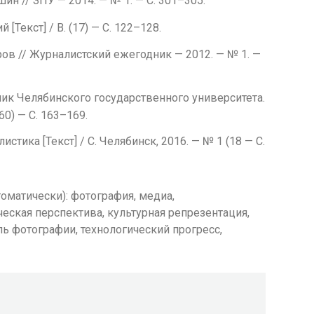
юшин // ЗПУ — 2014. — № 1. — С. 301–305.
 [Текст] / В. (17) — С. 122–128.
ахаров // Журналистский ежегодник — 2012. — № 1. —
ник Челябинского государственного университета.
60) — С. 163–169.
стика [Текст] / С. Челябинск, 2016. — № 1 (18 — С.
матически): фотография, медиа,
еская перспектива, культурная репрезентация,
ль фотографии, технологический прогресс,