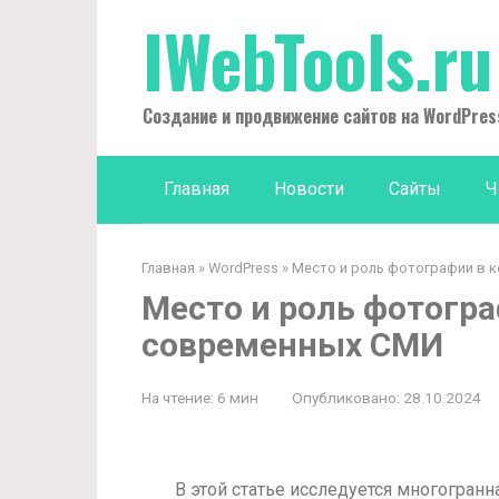
Перейти
IWebTools.ru
к
контенту
Создание и продвижение сайтов на WordPres
Главная
Новости
Сайты
Ч
Главная
»
WordPress
»
Место и роль фотографии в 
Место и роль фотогра
современных СМИ
На чтение:
6 мин
Опубликовано:
28.10.2024
В этой статье исследуется многогран