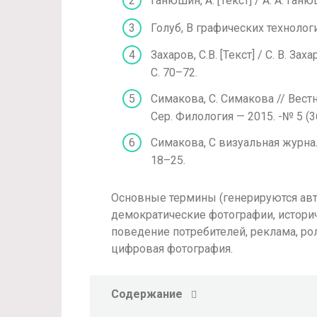
Ганюшин, А. [Текст] / А. А. Ган
Голуб, В графических технологий
Захаров, С.В. [Текст] / С. В. З
С. 70–72.
Симакова, С. Симакова // Вест
Сер. Филология — 2015. -№ 5 (3
Симакова, С визуальная журнали
18–25.
Основные термины (генерируются авто
демократические фотографии, историч
поведение потребителей, реклама, ро
цифровая фотография.
Содержание