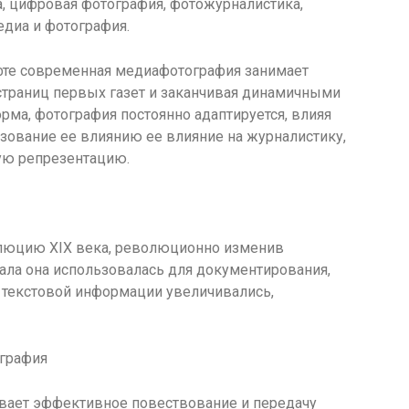
, цифровая фотография, фотожурналистика,
едиа и фотография.
те современная медиафотография занимает
страниц первых газет и заканчивая динамичными
ма, фотография постоянно адаптируется, влияя
ование ее влиянию ее влияние на журналистику,
ную репрезентацию.
люцию XIX века, революционно изменив
ала она использовалась для документирования,
 текстовой информации увеличивались,
ография
вает эффективное повествование и передачу