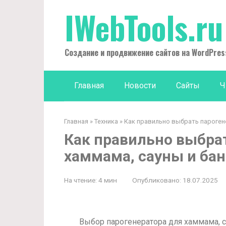
Перейти
IWebTools.ru
к
контенту
Создание и продвижение сайтов на WordPres
Главная
Новости
Сайты
Ч
Главная
»
Техника
»
Как правильно выбрать пароген
Как правильно выбра
хаммама, сауны и ба
На чтение:
4 мин
Опубликовано:
18.07.2025
Выбор парогенератора для хаммама, с