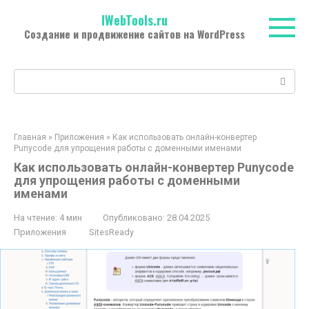
Перейти
IWebTools.ru
к
Создание и продвижение сайтов на WordPress
контенту
Поиск:
Главная
»
Приложения
»
Как использовать онлайн-конвертер
Punycode для упрощения работы с доменными именами
Как использовать онлайн-конвертер Punycode
для упрощения работы с доменными
именами
На чтение:
4 мин
Опубликовано:
28.04.2025
Приложения
SitesReady