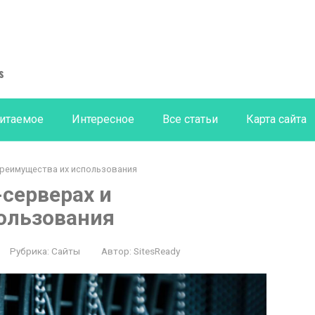
s
итаемое
Интересное
Все статьи
Карта сайта
 преимущества их использования
-серверах и
ользования
Рубрика:
Сайты
Автор:
SitesReady