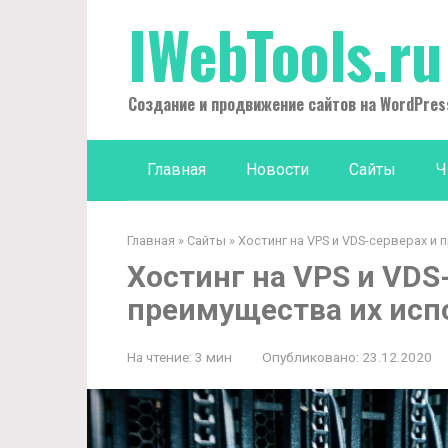
Перейти
IWebTools.ru
к
контенту
Создание и продвижение сайтов на WordPres
Главная
Новости
Сайты
Ч
Главная
»
Сайты
»
Хостинг на VPS и VDS-серверах и
Хостинг на VPS и VDS
преимущества их исп
На чтение:
3 мин
Опубликовано:
23.12.2020