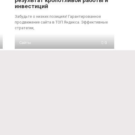
результат кропотливой работы и
инвестиций
Забудьте о низких позициях! Гарантированное
продвижение сайта в ТОП Яндекса. Эффективные
стратегии,
Сайты
0
Алгоритмы поисковых систем
постоянно меняются: как
адаптироваться и оставаться на
плаву
Алгоритмы поисковиков меняются? Не паникуйте!
Узнайте, как адаптировать SEO-стратегию и всегда
быть в топе