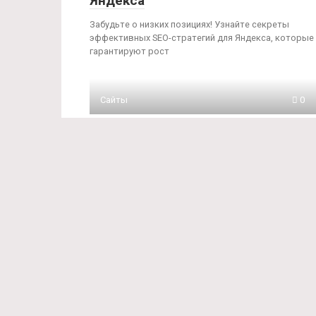
Яндекса
Забудьте о низких позициях! Узнайте секреты
эффективных SEO-стратегий для Яндекса, которые
гарантируют рост
Сайты
0
Профессиональное SEO
продвижение: комплексная
стратегия и постоянный
мониторинг
Забудьте о низком рейтинге! SEO-продвижение с
комплексной стратегией и постоянным
мониторингом обеспечит вам