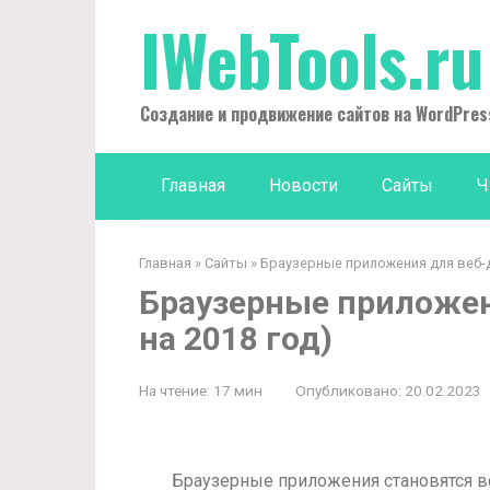
Перейти
IWebTools.ru
к
контенту
Создание и продвижение сайтов на WordPres
Главная
Новости
Сайты
Ч
Главная
»
Сайты
»
Браузерные приложения для веб-д
Браузерные приложен
на 2018 год)
На чтение:
17 мин
Опубликовано:
20.02.2023
Браузерные приложения становятся в