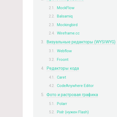
MockFlow
Balsamiq
Mockingbird
Wireframe.cc
Визуальные редакторы (WYSIWYG)
Webflow
Froont
Редакторы кода
Caret
CodeAnywhere Editor
Фото и растровая графика
Polarr
Pixlr (нужен Flash)