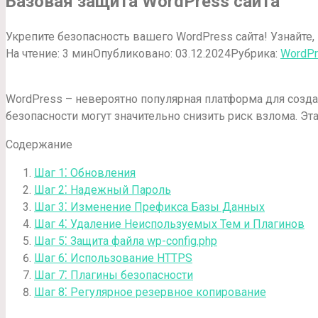
Базовая защита WordPress сайта
Укрепите безопасность вашего WordPress сайта! Узнайте,
На чтение:
3 мин
Опубликовано:
03.12.2024
Рубрика:
WordP
WordPress – невероятно популярная платформа для созда
безопасности могут значительно снизить риск взлома. Э
Содержание
Шаг 1⁚ Обновления
Шаг 2⁚ Надежный Пароль
Шаг 3⁚ Изменение Префикса Базы Данных
Шаг 4⁚ Удаление Неиспользуемых Тем и Плагинов
Шаг 5⁚ Защита файла wp-config.php
Шаг 6⁚ Использование HTTPS
Шаг 7⁚ Плагины безопасности
Шаг 8⁚ Регулярное резервное копирование